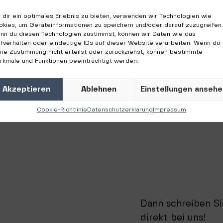
sministerium für Bildung und Forschung.
dir ein optimales Erlebnis zu bieten, verwenden wir Technologien wie
okies, um Geräteinformationen zu speichern und/oder darauf zuzugreifen.
nn du diesen Technologien zustimmst, können wir Daten wie das
fverhalten oder eindeutige IDs auf dieser Website verarbeiten. Wenn du
ine Zustimmung nicht erteilst oder zurückziehst, können bestimmte
rkmale und Funktionen beeinträchtigt werden.
Akzeptieren
Ablehnen
Einstellungen ansehe
Cookie-Richtlinie
Datenschutzerklärung
Impressum
Dann schreiben Si
direkt bei uns!