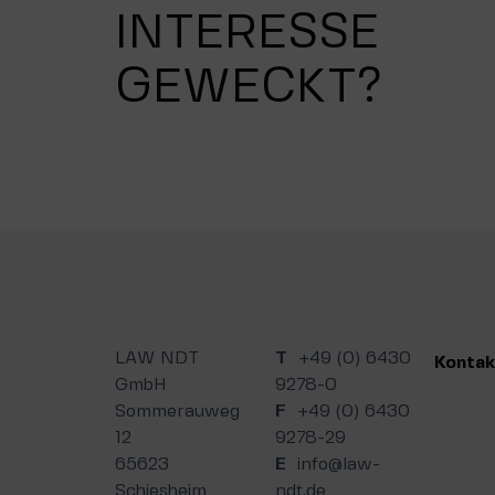
INTERESSE
GEWECKT?
LAW NDT
T
+49 (0) 6430
Kontak
GmbH
9278-0
Sommerauweg
F
+49 (0) 6430
12
9278-29
65623
E
info@law-
Schiesheim
ndt.de