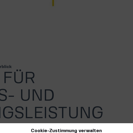
rblick
 FÜR
S- UND
GSLEISTUNG
zeichnung für uns und unsere MEXS 400: Das
Cookie-Zustimmung verwalten