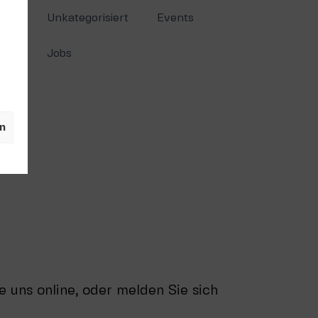
Unkategorisiert
Events
Jobs
n
e uns online, oder melden Sie sich