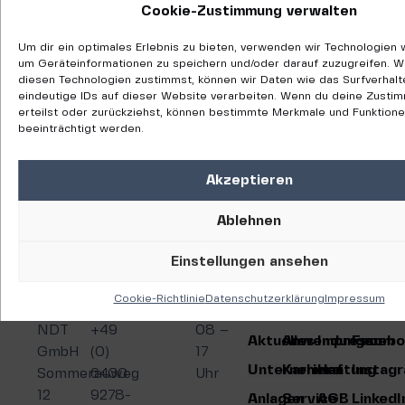
Cookie-Zustimmung verwalten
b
u
Um dir ein optimales Erlebnis zu bieten, verwenden wir Technologien 
um Geräteinformationen zu speichern und/oder darauf zuzugreifen. 
diesen Technologien zustimmst, können wir Daten wie das Surfverhal
0
eindeutige IDs auf dieser Website verarbeiten. Wenn du deine Zusti
9
erteilst oder zurückziehst, können bestimmte Merkmale und Funktion
beeinträchtigt werden.
1
Akzeptieren
r
n
Ablehnen
Einstellungen ansehen
Cookie-Richtlinie
Datenschutzerklärung
Impressum
LAW
T
Öffnungszeiten:
Kontakt
Startseite
Geräte
Datenschut
Xing
NDT
+49
08 –
Aktuelles
Anwendungen
Impressum
Facebo
GmbH
(0)
17
Unternehmen
Karriere
Haftung
Instag
Sommerauweg
6430
Uhr
12
9278-
Anlagen
Service
AGB
LinkedI